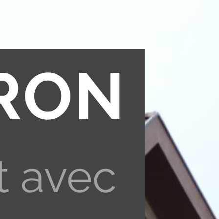
RON
t avec