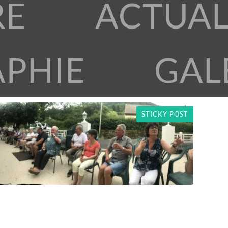
RE
ACTUAL
APHIE
GAL
STICKY POST