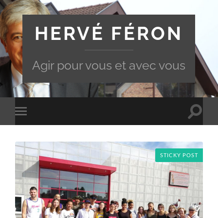
HERVÉ FÉRON
Agir pour vous et avec vous
Toggle
Toggle
search
mobile
field
menu
STICKY POST