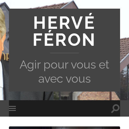
HERVÉ
FÉRON
Agir pour vous et
avec vous
Toggle
Toggle
search
mobile
field
menu