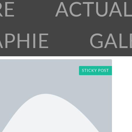
RE
ACTUAL
APHIE
GAL
STICKY POST