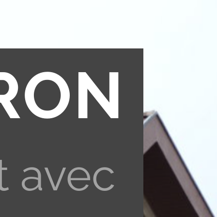
RON
t avec