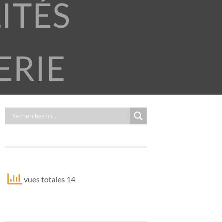
ITÉS
ERIE
vues totales 14