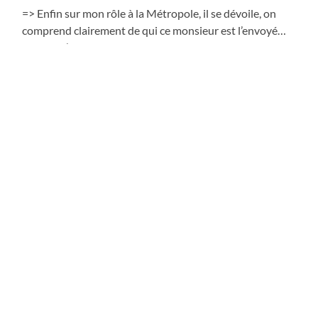
=> Enfin sur mon rôle à la Métropole, il se dévoile, on
comprend clairement de qui ce monsieur est l’envoyé…
Si je ne m’étais pas battu comme ça à la Métropole,
Tomblaine n’aurait jamais bénéficié de cette belle
évolution et de ce changement d’image. Quelle autre
Commune peut en dire autant en Meurthe et Moselle et
surtout dans la Métropole ? Tomblaine a constaté, selon
l’INSEE, 16,01% d’habitants en plus en 10 ans (de 2007 à
2017) et 11% d’entreprises et de commerces
supplémentaires rien que dans l’année 2015 !
Qu’est-ce qui dérange donc ? Que je sois très seul à la
Métropole à avoir dénoncé les magouilles ? Les petits
arrangements d’A. Rossinot avec des promoteurs sur
des projets inadaptés comme le Grand Nancy Thermal,
Nancy Grand Coeur, le prochain tram… Que j’aie été le
premier (et encore très seul) à faire remarquer que notre
Métropole à cause de cette gestion est la plus mal
classée en France dans le rapport dette par habitant ?