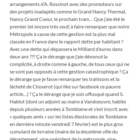
arrangements d’A. Rossinot avec des promoteurs sur
des projets inadaptés comme le Grand Nancy Thermal,
Nancy Grand Coeur, le prochain tram… Que j’aie été le
premier (et encore très seul) à faire remarquer que notre
Métropole à cause de cette gestion est la plus mal
classée en France dans le rapport dette par habitant ?
Avec une dette qui dépassera le Milliard d’euros dans
deux ans ??? Ça le dérange que j’aie dénoncé la
complicité, à droite comme à gauche, de tous ceux qui ne
se sont pas opposés à cette gestion catastrophique ? Ça
le dérange que je fasse remarquer les trahisons et la
lâcheté de Choserot (qui like sur facebook ce pauvre
article…) ? Ça le dérange que je sois offusqué quand S.
Hablot (dont un adjoint au maire à Vandoeuvre, habite
depuis plusieurs années à Tomblaine et s’est inscrit avec
« quelques amis » sur les listes électorales de Tomblaine
en dernière minute vendredi 7 février) est le plus gros
cumulard de lorraine (maire de la deuxième ville du
département, vice-président de la métropole, vice-