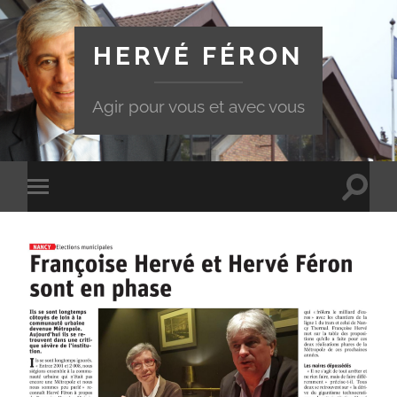
HERVÉ FÉRON
Agir pour vous et avec vous
Toggle
Toggle
search
mobile
field
menu