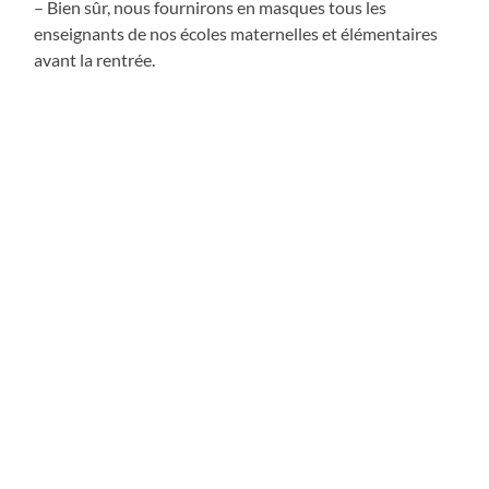
– Bien sûr, nous fournirons en masques tous les
enseignants de nos écoles maternelles et élémentaires
avant la rentrée.
Enfin, les 9000 masques commandés à une société
privée seront livrés
le 7 mai
et distribués à toute la
population dans toute la ville les
8 et 9 mai
par une
formidable équipe de bénévoles, donc avant le
déconfinement (quand les premiers masques de la
Métropole ne sont pas surs d’être livrés dans la semaine
du
11 mai
!) Puis il y aura une deuxième distribution de
masques quand arriveront ceux du Conseil
Départemental.
Ainsi la population de Tomblaine devrait recevoir deux
masques lavables et réutilisables par personne + deux
masques par enfant (donc 4 par enfant) + les masques
qui ont été distribués et qui le seront encore aux
professionnels exposés.