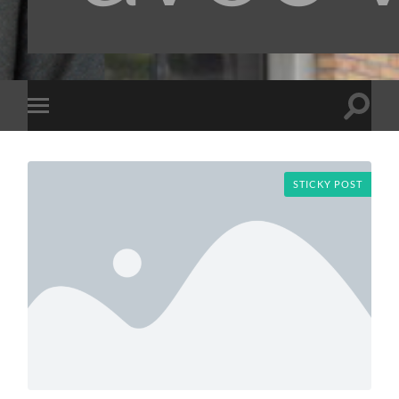
Toggle
Toggle
search
mobile
field
menu
STICKY POST