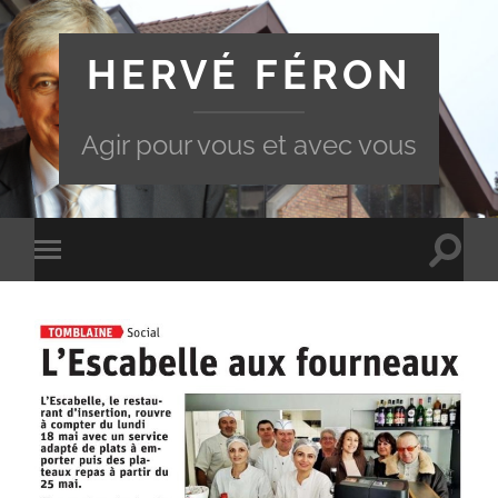
HERVÉ FÉRON
Agir pour vous et avec vous
Toggle
Toggle
search
mobile
field
menu