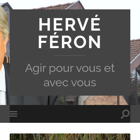
HERVÉ
FÉRON
Agir pour vous et
avec vous
Toggle
Toggle
search
mobile
field
menu