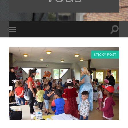
Toggle
Toggle
search
mobile
field
menu
STICKY POST