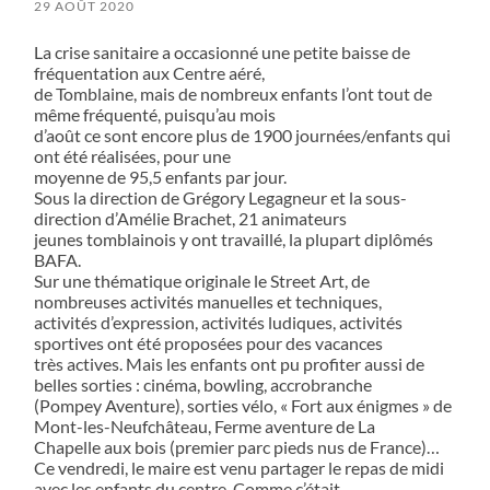
29 AOÛT 2020
La crise sanitaire a occasionné une petite baisse de
fréquentation aux Centre aéré,
de Tomblaine, mais de nombreux enfants l’ont tout de
même fréquenté, puisqu’au mois
d’août ce sont encore plus de 1900 journées/enfants qui
ont été réalisées, pour une
moyenne de 95,5 enfants par jour.
Sous la direction de Grégory Legagneur et la sous-
direction d’Amélie Brachet, 21 animateurs
jeunes tomblainois y ont travaillé, la plupart diplômés
BAFA.
Sur une thématique originale le Street Art, de
nombreuses activités manuelles et techniques,
activités d’expression, activités ludiques, activités
sportives ont été proposées pour des vacances
très actives. Mais les enfants ont pu profiter aussi de
belles sorties : cinéma, bowling, accrobranche
(Pompey Aventure), sorties vélo, « Fort aux énigmes » de
Mont-les-Neufchâteau, Ferme aventure de La
Chapelle aux bois (premier parc pieds nus de France)…
Ce vendredi, le maire est venu partager le repas de midi
avec les enfants du centre. Comme c’était