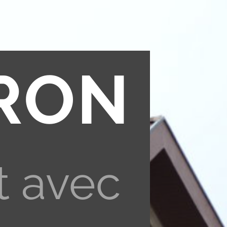
RON
t avec