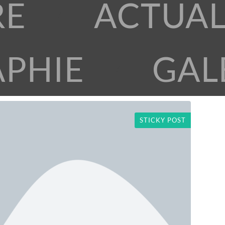
RE
ACTUAL
APHIE
GAL
STICKY POST