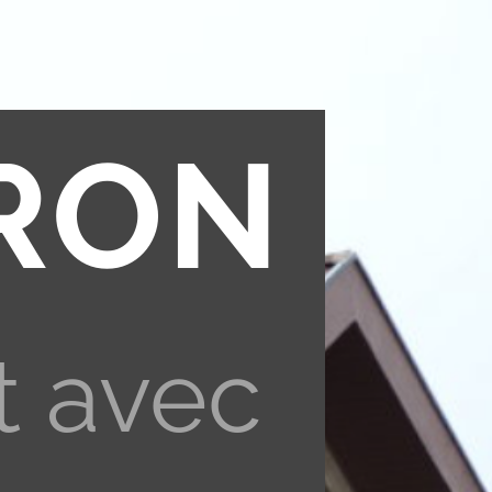
RON
t avec