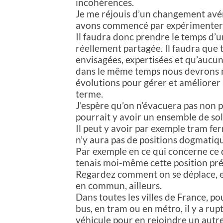
incohérences.
Je me réjouis d’un changement avér
avons commencé par expérimenter l
Il faudra donc prendre le temps d’u
réellement partagée. Il faudra que t
envisagées, expertisées et qu’aucune
dans le même temps nous devrons re
évolutions pour gérer et améliorer a
terme.
J’espère qu’on n’évacuera pas non plu
pourrait y avoir un ensemble de sol
Il peut y avoir par exemple tram fer
n’y aura pas de positions dogmatiqu
Par exemple en ce qui concerne ce q
tenais moi-même cette position préc
Regardez comment on se déplace, e
en commun, ailleurs.
Dans toutes les villes de France, pou
bus, en tram ou en métro, il y a rup
véhicule pour en rejoindre un autre