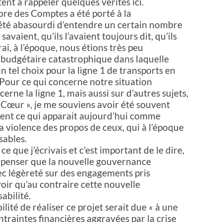
tent à rappeler quelques vérités ici.
bre des Comptes a été porté à la
i été abasourdi d’entendre un certain nombre
savaient, qu’ils l’avaient toujours dit, qu’ils
ai, à l’époque, nous étions très peu
n budgétaire catastrophique dans laquelle
n tel choix pour la ligne 1 de transports en
Pour ce qui concerne notre situation
rne la ligne 1, mais aussi sur d’autres sujets,
Cœur », je me souviens avoir été souvent
ément ce qui apparait aujourd’hui comme
a violence des propos de ceux, qui à l’époque
sables.
ce que j’écrivais et c’est important de le dire,
s penser que la nouvelle gouvernance
ec légèreté sur des engagements pris
oir qu’au contraire cette nouvelle
abilité.
bilité de réaliser ce projet serait due « à une
ntraintes financières aggravées par la crise