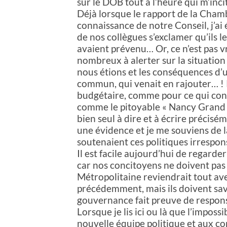
sur le DOB tout à l’heure qui m’inci
Déjà lorsque le rapport de la Cham
connaissance de notre Conseil, j’a
de nos collègues s’exclamer qu’ils le 
avaient prévenu… Or, ce n’est pas vr
nombreux à alerter sur la situatio
nous étions et les conséquences d’u
commun, qui venait en rajouter… ! 
budgétaire, comme pour ce qui conce
comme le pitoyable « Nancy Grand 
bien seul à dire et à écrire précis
une évidence et je me souviens de l
soutenaient ces politiques irrespon
Il est facile aujourd’hui de regarder 
car nos concitoyens ne doivent pa
Métropolitaine reviendrait tout av
précédemment, mais ils doivent sav
gouvernance fait preuve de respons
Lorsque je lis ici ou là que l’impossi
nouvelle équipe politique et aux co