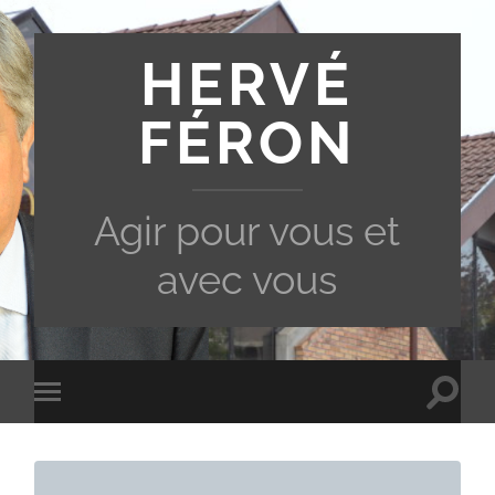
HERVÉ
FÉRON
Agir pour vous et
avec vous
Toggle
Toggle
search
mobile
field
menu