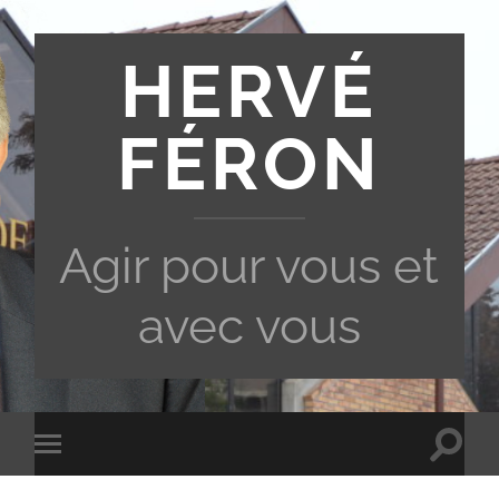
HERVÉ
FÉRON
Agir pour vous et
avec vous
Toggle
Toggle
search
mobile
field
menu