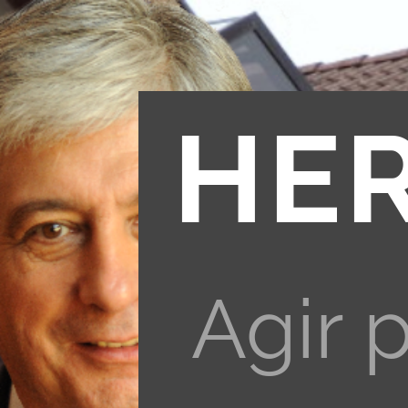
HE
Agir 