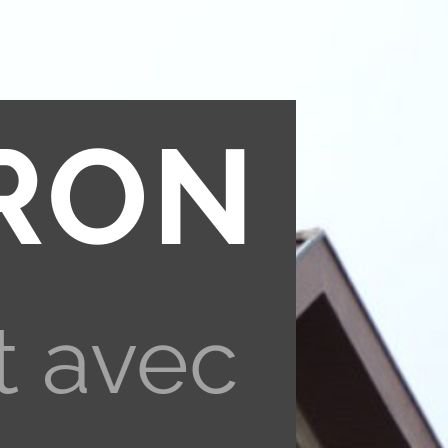
RON
t avec