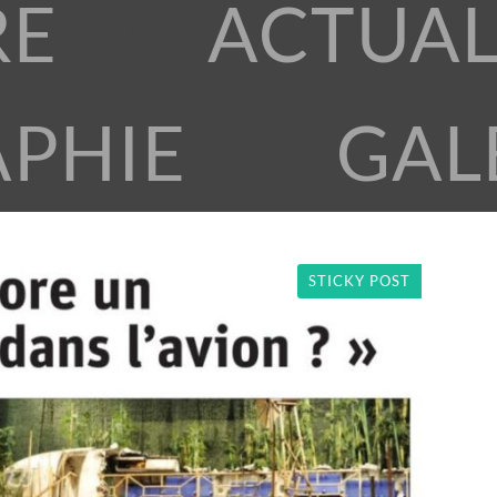
RE
ACTUAL
APHIE
GAL
STICKY POST