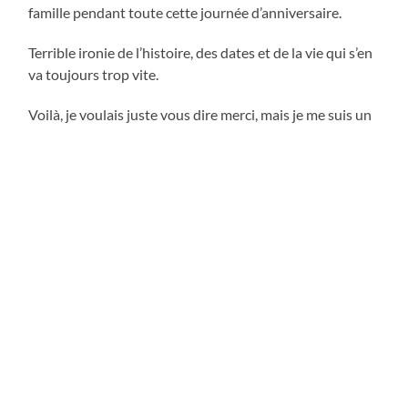
famille pendant toute cette journée d’anniversaire.
Terrible ironie de l’histoire, des dates et de la vie qui s’en
va toujours trop vite.
Voilà, je voulais juste vous dire merci, mais je me suis un
peu lâché (un défaut de jeunesse !). Le temps qui passe
mérite d’être vécu avec appétit et délectation quand il
est fait d’amour
et de douceur.
Blog
ARTICLE PRÉCÉDENT
Notre ami Olivier Rambaut
ARTICLE SUIVANT
Lendemain d’anniversaire… Comme une gueule de bois…