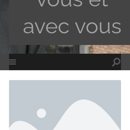
avec vous
Toggle
Toggle
search
mobile
field
menu