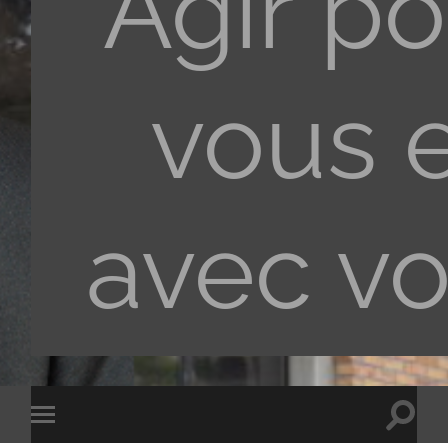
Agir po
vous 
avec v
Toggle
Toggle
search
mobile