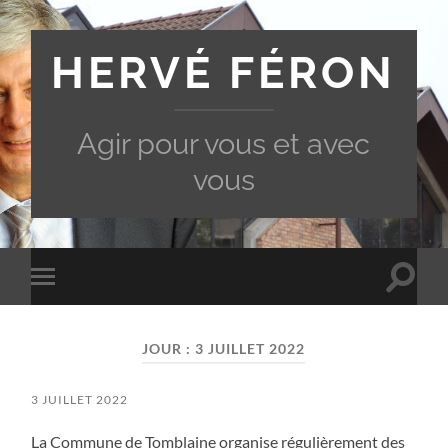
HERVÉ FÉRON
Agir pour vous et avec
vous
Toggle
Toggle
search
mobile
field
menu
JOUR :
3 JUILLET 2022
3 JUILLET 2022
La Commune de Tomblaine organise régulièrement des