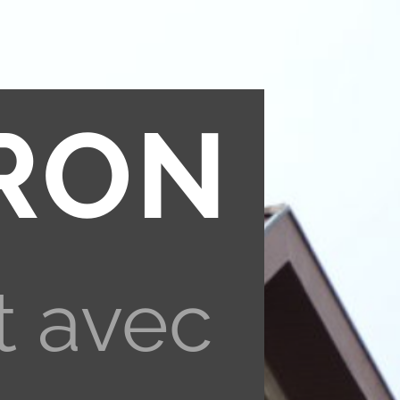
RON
t avec