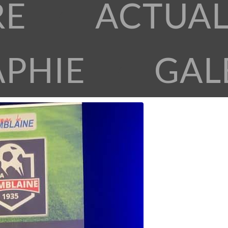
RE
ACTUAL
APHIE
GAL