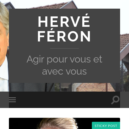
HERVÉ
FÉRON
Agir pour vous et
avec vous
Toggle
Toggle
search
mobile
field
menu
STICKY POST