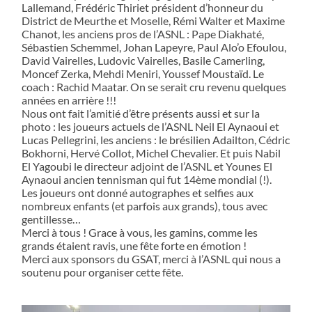
Lallemand, Frédéric Thiriet président d’honneur du
District de Meurthe et Moselle, Rémi Walter et Maxime
Chanot, les anciens pros de l’ASNL : Pape Diakhaté,
Sébastien Schemmel, Johan Lapeyre, Paul Alo’o Efoulou,
David Vairelles, Ludovic Vairelles, Basile Camerling,
Moncef Zerka, Mehdi Meniri, Youssef Moustaïd. Le
coach : Rachid Maatar. On se serait cru revenu quelques
années en arrière !!!
Nous ont fait l’amitié d’être présents aussi et sur la
photo : les joueurs actuels de l’ASNL Neil El Aynaoui et
Lucas Pellegrini, les anciens : le brésilien Adailton, Cédric
Bokhorni, Hervé Collot, Michel Chevalier. Et puis Nabil
El Yagoubi le directeur adjoint de l’ASNL et Younes El
Aynaoui ancien tennisman qui fut 14ème mondial (!).
Les joueurs ont donné autographes et selfies aux
nombreux enfants (et parfois aux grands), tous avec
gentillesse…
Merci à tous ! Grace à vous, les gamins, comme les
grands étaient ravis, une fête forte en émotion !
Merci aux sponsors du GSAT, merci à l’ASNL qui nous a
soutenu pour organiser cette fête.