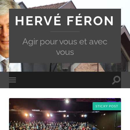
HERVÉ FÉRON
Agir pour vous et avec
vous
Toggle
Toggle
search
mobile
field
menu
STICKY POST