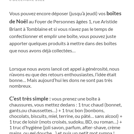
boîtes
Vous pouvez encore déposer (jusqu’à jeudi) vos
de Noël
au Foyer de Personnes âgées 1, rue Aristide
Briant à Tomblaine et si vous n’avez pas le temps de
confectionner et emplir une boîte, vous pouvez juste
apporter quelques produits à mettre dans des boîtes
que nous avons déjà collectées…
Lorsque nous avons lancé cet appel à générosité, nous
n’avons eu que des retours enthousiastes, l’idée était
bonne… Mais aujourd’hui les dons ne sont pas très
nombreux.
C’est très simple :
vous prenez une boîte à
chaussures, vous mettez dedans : 1 truc chaud (bonnet,
gants,ou chaussettes…) + 1 truc bon (bonbons,
chocolats, biscuits, miel, terrine, ou pâté… sans alcool) +
1 truc de loisir (mots croisés, sudoku, BD, ou roman…) +
1 truc d’hygiène (joli savon, parfum, after-shave, crème
mains, ou gel douche…) et puis un petit mot sympa !