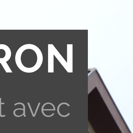
RON
t avec