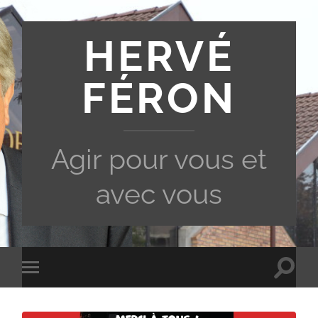
HERVÉ
FÉRON
Agir pour vous et
avec vous
Toggle
Toggle
search
mobile
field
menu