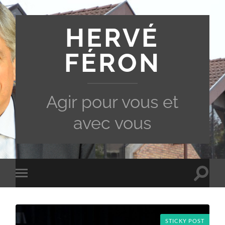
HERVÉ
FÉRON
Agir pour vous et
avec vous
Toggle
Toggle
search
mobile
field
menu
STICKY POST