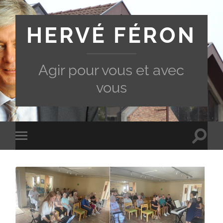
HERVÉ FÉRON
Agir pour vous et avec
vous
Toggle
Toggle
search
mobile
field
menu