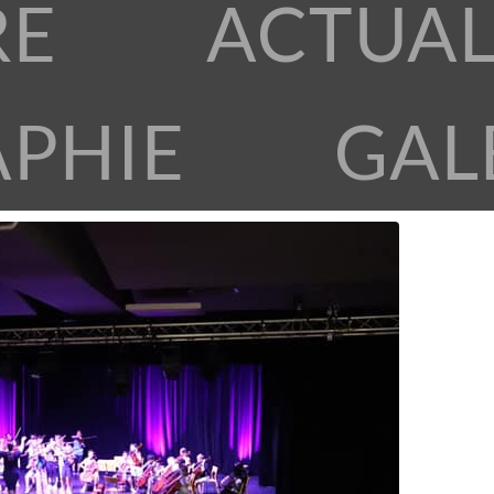
RE
ACTUAL
APHIE
GAL