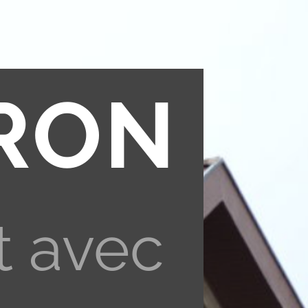
RON
t avec