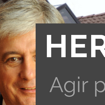
HE
Agir 