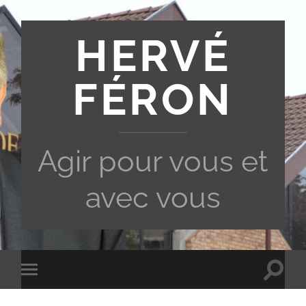
HERVÉ
FÉRON
Agir pour vous et
avec vous
Toggle
Toggle
search
mobile
field
menu