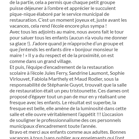
de la partie, cela a permis que chaque petit groupe
puisse déjeuner à l’ombre et apprécier le succulent
pique-nique élaboré par le service municipal de
restauration. C’est un moment joyeux et, juste avant les
vacances, cela rend l’école encore plus sympa !
Avec tous les adjoints au maire, nous avons fait le tour
pour saluer tous les enfants (aucun n’a voulu me donner
sa glace !). J’adore quand je m’approche d’un groupe et
que j’entends les enfants dire « bonjour monsieur le
maire ! » Il y a du respect et de la proximité, on est
comme dans un grand village.
Et puis, l’équipe d’encadrement de la restauration
scolaire à l’école Jules Ferry, Sandrine Laumont, Sophie
Virlouvet, Fabiola Marthely et Maud Rodier, sous la
responsabilité de Stéphanie Guyot, trouvait que la salle
de restauration était un peu tristounette. Ces dames ont
proposé d’égayer tout un pan de mur en y réalisant une
fresque avec les enfants. Le résultat est superbe, la
fresque est belle, elle amène de la luminosité dans cette
salle et elle ouvre véritablement l’appétit !!! L’occasion
de souligner le professionnalisme des ces personnels
municipaux d’encadrement toute l’année.
Bravo et merci aux enfants comme aux adultes. Bonnes
vacances à tous (sans oublier aux enseignants qui l’ont