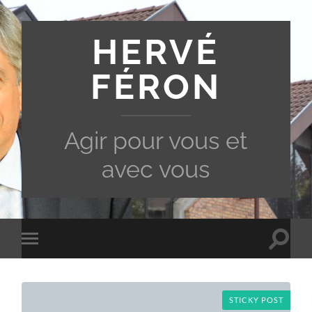
HERVÉ
FÉRON
Agir pour vous et
avec vous
Toggle
Toggle
search
mobile
field
menu
STICKY POST