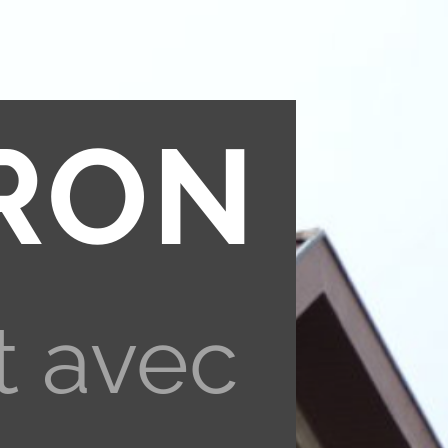
RON
t avec