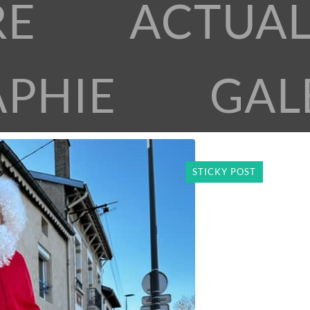
RE
ACTUAL
APHIE
GAL
STICKY POST