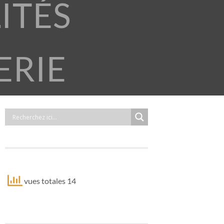
ITÉS
ERIE
vues totales 14