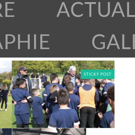
RE
ACTUAL
APHIE
GAL
STICKY POST