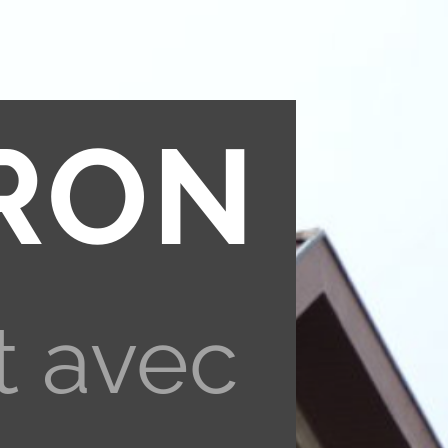
RON
t avec