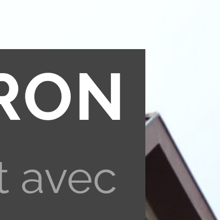
RON
t avec