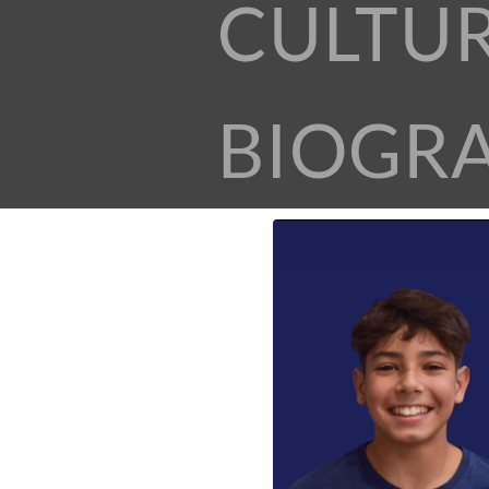
CULTU
BIOGR