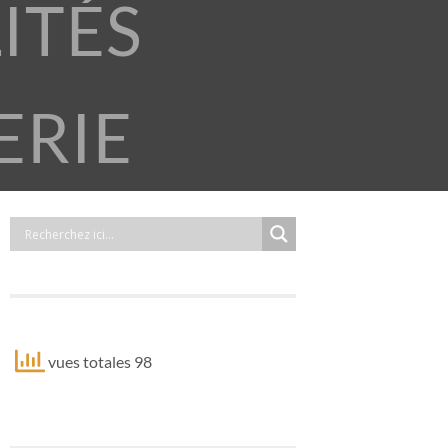
ITÉS
ERIE
vues totales 98