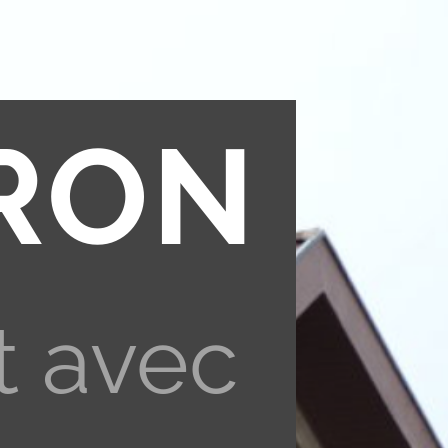
RON
t avec