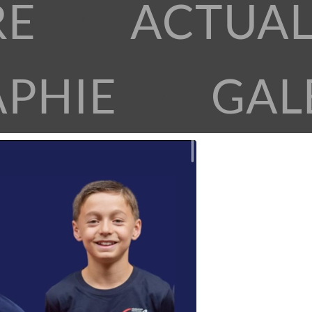
RE
ACTUAL
APHIE
GAL