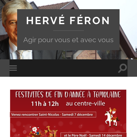
HERVÉ FÉRON
Agir pour vous et avec vous
Toggle
Toggle
search
mobile
field
menu