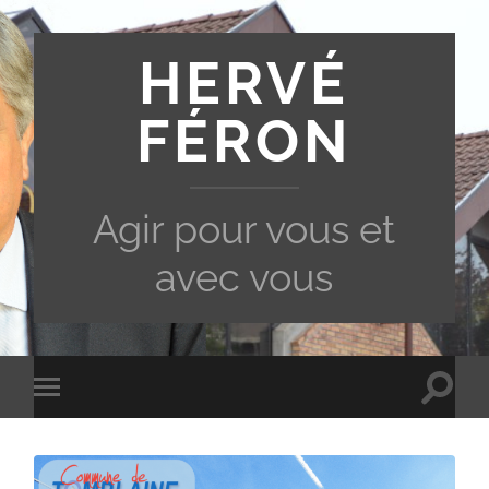
HERVÉ
FÉRON
Agir pour vous et
avec vous
Toggle
Toggle
search
mobile
field
menu