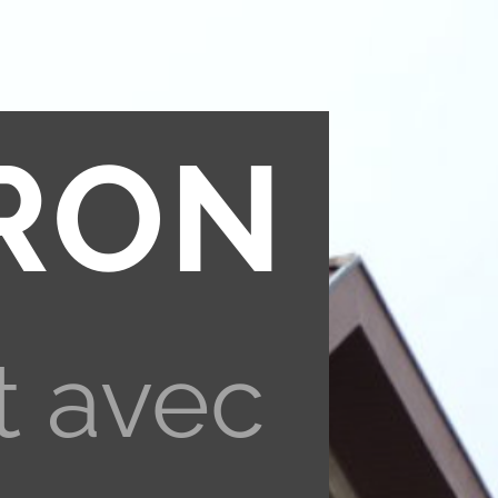
RON
t avec