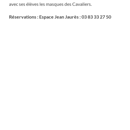
avec ses élèves les masques des Cavaliers.
Réservations : Espace Jean Jaurès : 03 83 33 27 50
1 MAI 2025
Le Théâtre dans tous ses états à Tomblaine.
Les élèves de l’ESIAD de Versailles avec Carlo Boso sont
omniprésents cette semaine à Tomblaine.
Hier mercredi, le matin et l’après-midi, ils ont donné des
ateliers de sensibilisation artistique pour les enfants du
Centre de Loisirs, et voilà, alors que ce n’était pas prévu,
qu’ils ont débarqué au Foyer de Personnes âgées,