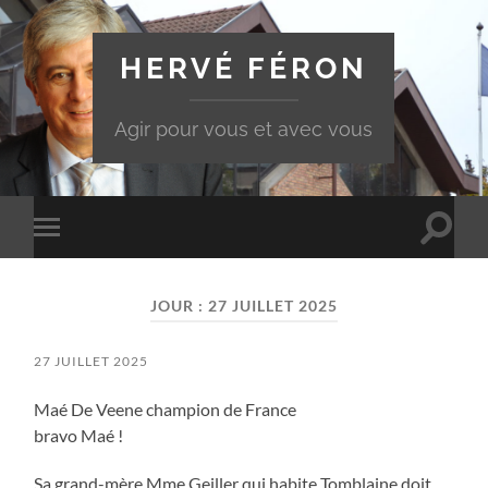
HERVÉ FÉRON
Agir pour vous et avec vous
Toggle
Toggle
search
mobile
field
menu
JOUR :
27 JUILLET 2025
27 JUILLET 2025
Maé De Veene champion de France
bravo Maé !
Sa grand-mère Mme Geiller qui habite Tomblaine doit