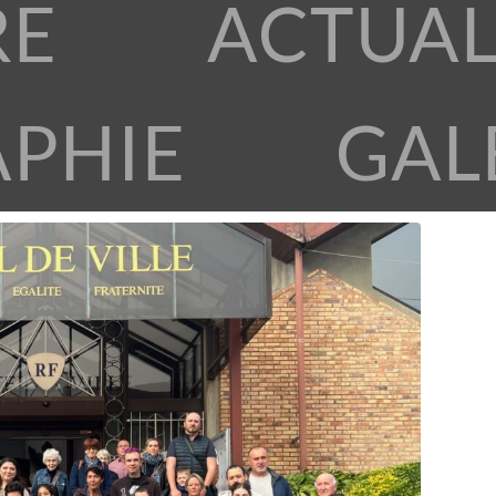
RE
ACTUAL
APHIE
GAL