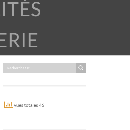
ITÉS
ERIE
vues totales 46