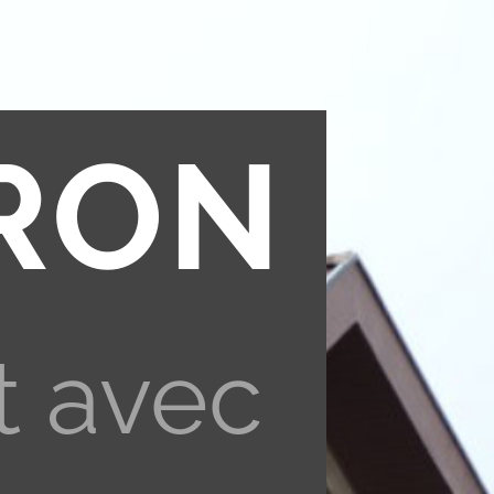
RON
t avec