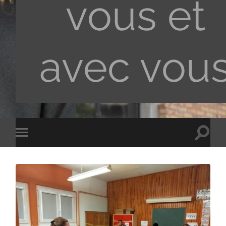
vous et
avec vou
Toggle
Toggle
search
mobile
field
menu