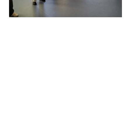
Tomblaine
ARTICLE PRÉCÉDENT
Retour en 23 minutes sur le festival Aux Actes Citoyens
2025.
ARTICLE SUIVANT
Le service environnement de la ville : de vrais artistes…