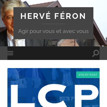
HERVÉ FÉRON
Agir pour vous et avec vous
Toggle
Toggle
search
mobile
field
menu
STICKY POST