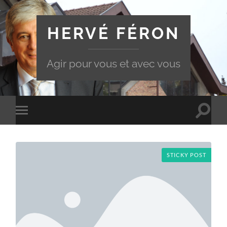
HERVÉ FÉRON
Agir pour vous et avec vous
Toggle
Toggle
search
mobile
field
menu
STICKY POST