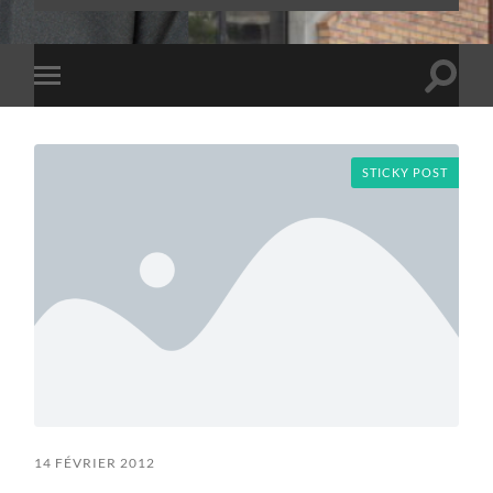
Toggle
Toggle
search
mobile
field
menu
STICKY POST
14 FÉVRIER 2012