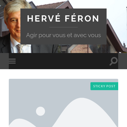
HERVÉ FÉRON
Agir pour vous et avec vous
Toggle
Toggle
search
mobile
field
menu
STICKY POST