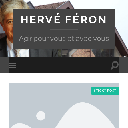
HERVÉ FÉRON
Agir pour vous et avec vous
Toggle
Toggle
search
mobile
field
menu
STICKY POST