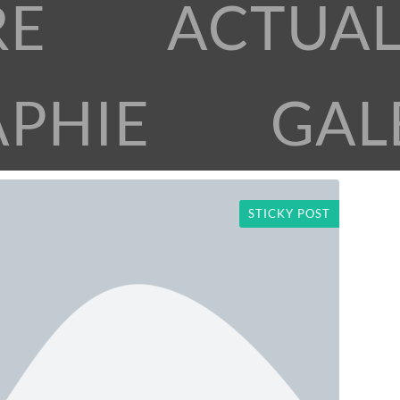
RE
ACTUAL
APHIE
GAL
STICKY POST