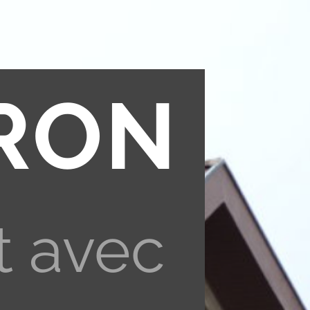
RON
t avec