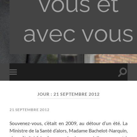
vous et
avec vous
Toggle
Toggle
search
mobile
field
menu
JOUR :
21 SEPTEMBRE 2012
21 SEPTEMBRE 2012
Souvenez-vous, c’était en 2009, au détour d’un été. La
Ministre de la Santé d’alors, Madame Bachelot-Narquin,