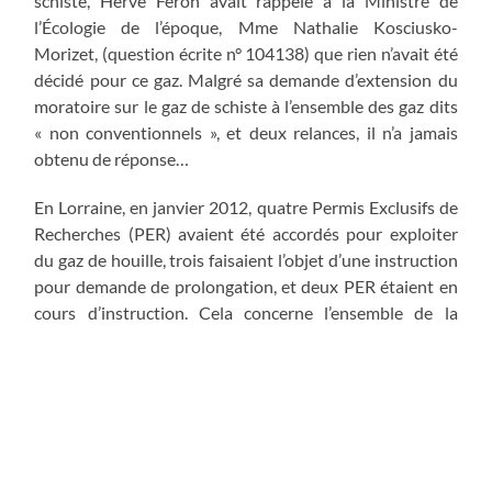
schiste, Hervé Féron avait rappelé à la Ministre de
l’Écologie de l’époque, Mme Nathalie Kosciusko-
Morizet, (question écrite n° 104138) que rien n’avait été
décidé pour ce gaz. Malgré sa demande d’extension du
moratoire sur le gaz de schiste à l’ensemble des gaz dits
« non conventionnels », et deux relances, il n’a jamais
obtenu de réponse…
En Lorraine, en janvier 2012, quatre Permis Exclusifs de
Recherches (PER) avaient été accordés pour exploiter
du gaz de houille, trois faisaient l’objet d’une instruction
pour demande de prolongation, et deux PER étaient en
cours d’instruction. Cela concerne l’ensemble de la
région : le pays du Saulnois, une zone située très
largement autour de Nancy et Metz qui s’étend au
département des Vosges au Sud et à la Meuse à l’Ouest,
la zone située autour de Creutzwald/Freyming-
Merlebach/Forbach, et l’Est de Bar-le-Duc.N