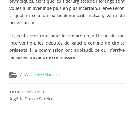
olympiques, alors que les sidérurgistes de Florange sont
voués à un avenir de plus en plus incertain. Hervé Féron
a qualifié cela de particulièrement malsain, voire de
provocateur.
Et, c’est assez rare pour le remarquer, a l’issue de son
intervention, les députés de gauche comme de droite
présents à la commission ont applaudi, ce qui n’arrive
jamais en travaux de commission.
A l'Assemblée Nationale
ARTICLE PRÉCÉDENT
Algérie Presse Service
ARTICLE SUIVANT
Manque de tonus sur le terrain, trop d’agressivité sur
Internet !