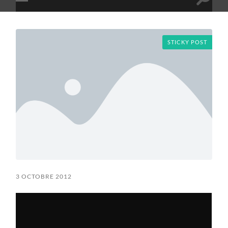
Toggle
Toggle
search
mobile
field
menu
STICKY POST
3 OCTOBRE 2012