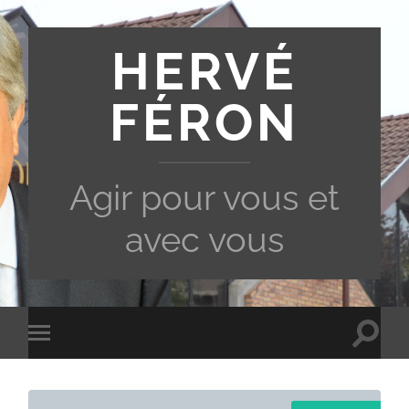
HERVÉ
FÉRON
Agir pour vous et
avec vous
Toggle
Toggle
search
mobile
field
menu